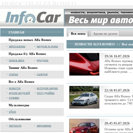
НОВОСТИ ALFA ROMEO
ГЛАВНАЯ
Вся лента
Архив по датам
Продажа новых Alfa Romeo
НОВОСТИ ALFA ROMEO
: : Вся лен
»
автосалоны
»
модели и цены
Продажа б/у Alfa Romeo
19:56 16.07.2026
»
поиск авто
»
продать
Alfa Romeo підтвер
сегмента та вперше 
Тюнинг Alfa Romeo
Новинка стане одні
найближчі роки. ...
»
статьи
»
галерея
Все о Alfa Romeo
»
новости
»
история марки
22:16 05.07.2026
»
архив моделей
»
тест-драйвы
Седан Alfa Romeo 1
»
отзывы
трекового авто. Су
потужністю до 740 с
Мультимедиа
»
обои
Обслуживание
20:45 05.07.2026
»
запчасти
»
автошины
Останнє купе Alfa 
отримало несподів