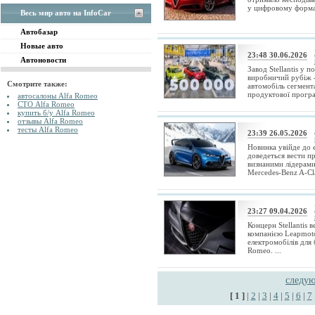
у цифровому форматі
Весь мир авто на InfoCar
Автобазар
Новые авто
23:48 30.06.2026
Автоновости
Завод Stellantis у 
виробничий рубіж -
Смотрите также:
автомобіль сегмен
продуктової програ
автосалоны Alfa Romeo
СТО Alfa Romeo
купить б/у Alfa Romeo
отзывы Alfa Romeo
тесты Alfa Romeo
23:39 26.05.2026
Новинка увійде до 
доведеться вести п
визнаними лідерами
Mercedes-Benz A-Cla
23:27 09.04.2026
Концерн Stellantis 
компанією Leapmoto
електромобілів для 
Romeo. ...
следу
[ 1 ]
|
2
|
3
|
4
|
5
|
6
|
7