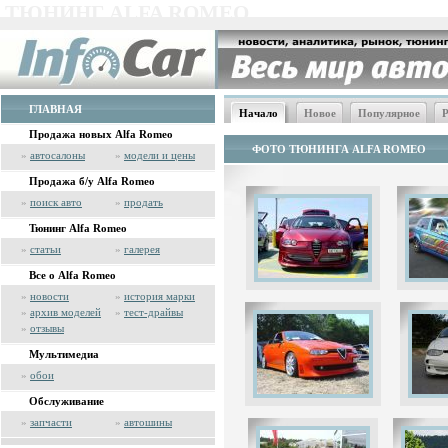
ТЮНИНГ ALFA ROMEO
ГЛАВНАЯ
Начало
Новое
Популярное
Р
Продажа новых Alfa Romeo
ФОТО ТЮНИНГА ALFA ROMEO
»
автосалоны
»
модели и цены
Продажа б/у Alfa Romeo
»
поиск авто
»
продать
Тюнинг Alfa Romeo
»
статьи
»
галерея
Все о Alfa Romeo
»
новости
»
история марки
»
архив моделей
»
тест-драйвы
»
отзывы
Мультимедиа
»
обои
Обслуживание
»
запчасти
»
автошины